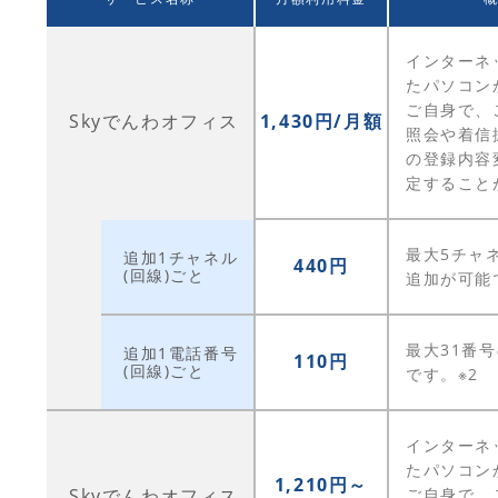
インターネ
たパソコン
ご自身で、
Skyでんわオフィス
1,430円/月額
照会や着信
の登録内容
定すること
最大5チャ
追加1チャネル
440円
(回線)ごと
追加が可能
最大31番
追加1電話番号
110円
(回線)ごと
です。※2
インターネ
たパソコン
1,210円～
Skyでんわオフィス
ご自身で、