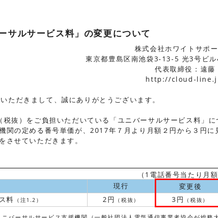
ーサルサービス料」の変更について
株式会社ホワイトサポ
東京都豊島区南池袋3-13-5 光3号ビル
代表取締役：遠藤
http://cloud-line.
ご利用いただきまして、誠にありがとうございます。
（税抜）をご負担いただいている「ユニバーサルサービス料」に
機関の定める番号単価が、2017年７月より月額２円から３円に
をさせていただきます。
（1電話番号当たり月
現行
変更後
ス料
2円
3円
（注1.2）
（税抜）
（税抜）
ユニバーサルサービス支援機関（一般社団法人電気通信事業者協会が総務