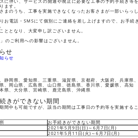
ンスに伴い、サービスの開通や廃止に必要な工事の予約手続き等
ります。
さまのうち、工事を実施できなくなったお客さまが一部いらっ
よりお電話・SMSにて個別にご連絡を差し上げますので、お手続
。
こととなり、大変申し訳ございません。
INE」のご利用への影響はございません。
知らせ
知らせ
、静岡県、愛知県、三重県、滋賀県、京都府、大阪府、兵庫県
県、岡山県、広島県、山口県、徳島県、香川県、愛媛県、高知
本県、大分県、宮崎県、鹿児島県、沖縄県
手続きができない期間
期間中も可能ですが、該当の期間は工事日の予約等を実施する
所
お手続きができない期間
2021年5月9日(日)～6月7日(月)
2021年5月11日(火)～6月7日(月)