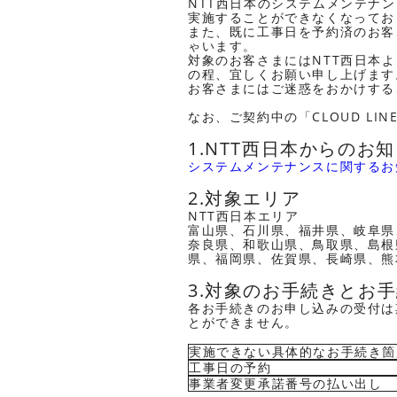
NTT西日本のシステムメンテナ
実施することができなくなってお
また、既に工事日を予約済のお客
ゃいます。
対象のお客さまにはNTT西日本
の程、宜しくお願い申し上げます
お客さまにはご迷惑をおかけする
なお、ご契約中の「CLOUD L
1.NTT西日本からのお
システムメンテナンスに関するお
2.対象エリア
NTT西日本エリア
富山県、石川県、福井県、岐阜県
奈良県、和歌山県、鳥取県、島根
県、福岡県、佐賀県、長崎県、熊
3.対象のお手続きとお
各お手続きのお申し込みの受付は
とができません。
実施できない具体的なお手続き箇
工事日の予約
事業者変更承諾番号の払い出し