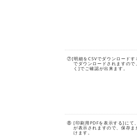
⑦[明細をCSVでダウンロードす
でダウンロードされますので、
く]でご確認が出来ます。
⑧ [印刷用PDFを表示する]にて
が表示されますので、保存ま
けます。