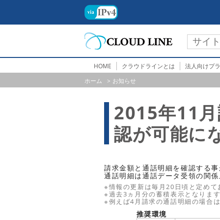
HOME
クラウドラインとは
法人向けプ
ホーム
お知らせ
2015年1
認が可能に
請求金額と通話明細を確認する事
通話明細は通話データ受領の関係
※情報の更新は毎月20日頃と定め
※過去3ヵ月分の蓄積表示となりま
※例えば4月請求の通話明細の場合
推奨環境