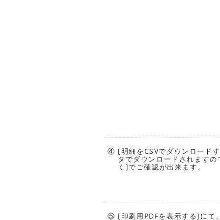
④ [明細をCSVでダウンロードす
タでダウンロードされますので
く]でご確認が出来ます。
⑤ [印刷用PDFを表示する]にて