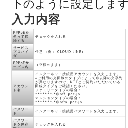
下のように設定しま
入力内容
PPPoEを
使って接
チェックを入れる
続する
サービス
プロバイ
任意 （例： CLOUD LINE）
ダ
PPPoEサ
（空欄のまま）
ービス名
インターネット接続用アカウントを入力します。
※ご利用の光回線のタイプによって@以降の文字列
が異なりますので、NTTとご契約いただいている
アカウン
回線タイプをご確認ください。
ト名
ファミリータイプの場合：
*******.*@bff.ipac.jp
マンションタイプの場合：
*******.*@bfm.ipac.jp
パスワー
インターネット接続用パスワードを入力します。
ド
パスワー
ドを保存
チェックを入れる